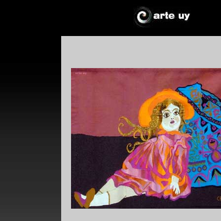
*
*
!*
+