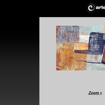
*
*
!*
+
Zoom
+