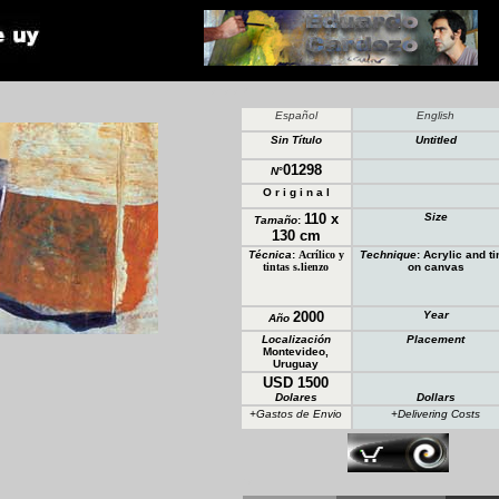
*
**
*
Español
English
Sin Título
Untitled
01298
N
°
O r i g i n a l
110 x
Size
Tamaño
:
130 cm
Técnica
:
Acrílico y
Technique
:
Acrylic and ti
tintas s.lienzo
on canvas
2000
Year
Año
Localización
Placement
Montevideo,
Uruguay
USD 1500
Dolares
Dollars
+Gastos de Envio
+Delivering Costs
*