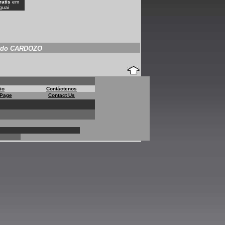
ratis
em
guai
rdo CARDOZO
io
Contáctenos
Page
Contact Us