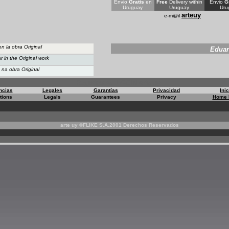
Envio
Gratis
en
Free
Delivery within
Envio
G
Uruguay
Uruguay
Uru
arteuy
e-m@il
n la obra Original
Edua
ar
in the Original work
na obra Original
Registrarse, LOGIN arte uy"
ncias
Legales
Garantías
Privacidad
Inic
tions
Legals
Guarantees
Privacy
Home 
arte uy ©FLIKE S.A.2001 Derechos Reservados