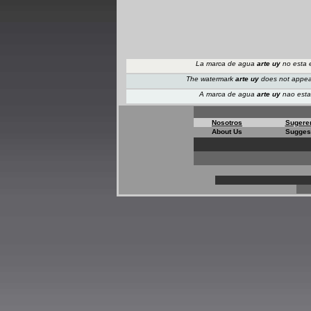
La marca de agua
arte uy
no esta e
The watermark
arte uy
does not appe
A marca de agua
arte uy
nao esta 
Nosotros
Sugere
About Us
Sugges
*
*