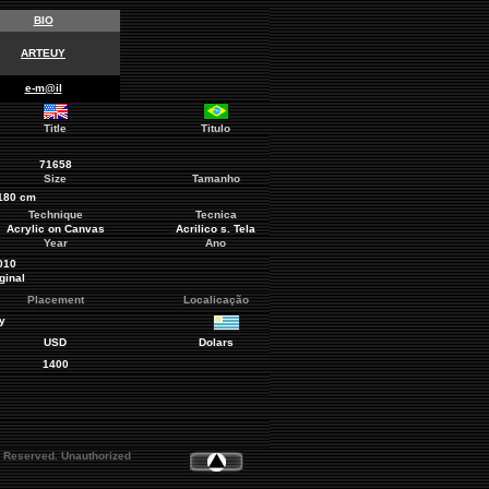
BIO
ARTEUY
e-m@il
Title
Titulo
71658
Size
Tamanho
180
cm
Technique
Tecnica
Acrylic on Canvas
Acrilico s. Tela
Year
Ano
010
ginal
Placement
Localicação
y
USD
Dolars
1400
s Reserved. Unauthorized