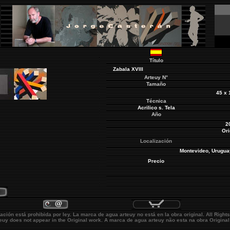
Título
Zabala XVIII
Arteuy
N°
Tamaño
45 x 
Técnica
Acrilico s. Tela
Año
2
Ori
Localización
Montevideo
, Urugua
Precio
ación está prohibida por ley. La marca de agua
arteuy
no está en la obra original.
All Right
teuy
does not appear in the Original work. A marca de agua
arteuy
não esta na obra Original