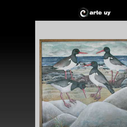
*
*
!*
+