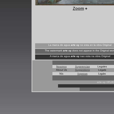
Zoom
+
La marca de agua
arte uy
no esta en la obra Original
The watermark
arte uy
does not appear in the Original wor
A marca de agua
arte uy
nao esta na obra Original
Nosotros
Sugerencias
Legales
About Us
Suggestions
Legals
Nós
Sugestoes
Legales
arte uy ©FLI
*
*