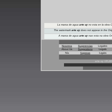
La marca de agua
arte uy
no esta en la obra O
The watermark
arte uy
does not appear
in the Ori
A marca de agua
arte uy
nao esta na obra Ori
Nosotros
Sugerencias
Legales
About Us
Suggestions
Legals
Nós
Sugestoes
Legales
arte uy ©FLI
*
*