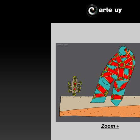
*
*
!*
+
Zoom +