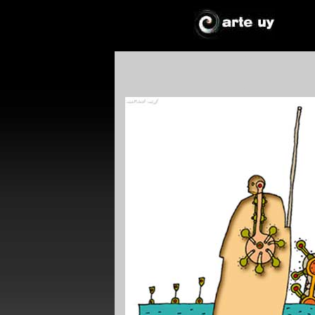
*
*
!*
+