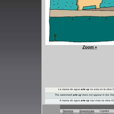
Zoom +
La marca de agua
arte uy
no esta en la obra O
The watermark
arte uy
does not appear
in the Ori
A marca de agua
arte uy
nao esta na obra Ori
Nosotros
Sugerencias
Legales