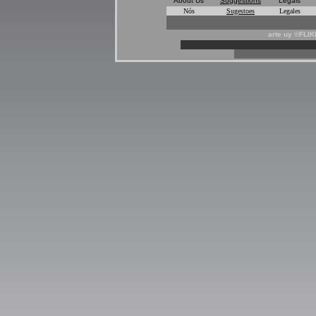
About Us
Suggestions
Legals
Nós
Sugestoes
Legales
arte uy ©FLI
*
*