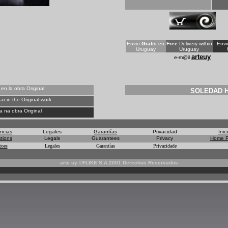
*
Envio
Gratis
en
Free
Delivery within
Env
Uruguay
Uruguay
arteuy
e-m@il
en la obra Original
SOLEDAD 
r in the Original work
 na obra Original
te uy"
ncias
Legales
Garantías
Privacidad
Inic
tions
Legals
Guarantees
Privacy
Home 
toes
Legales
Garantías
Privacidade
arte uy ©FLIKE S.A.2001 Derechos Reservados