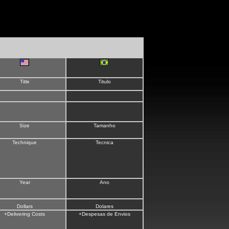
Title
Titulo
Size
Tamanho
Technique
Tecnica
Year
Ano
Dollars
Dolares
+Delivering Costs
+Despesas de Envios