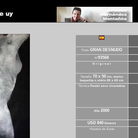
**
*
*
GRAN DESNUDO
Título
93568
N°
O r i g i n a l
70 x 50
Tamaño
cm, marco
baquelita c.vidrio 80 x 60 cm
Técnica
Pastel seco s/cartulina
2000
Año
USD 840
Dolares
+Gastos de Envio