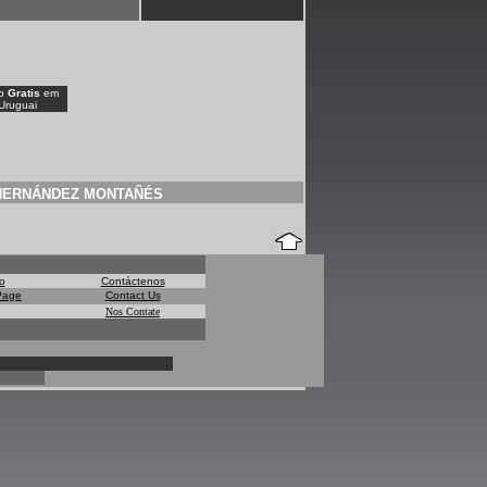
io
Gratis
em
Uruguai
HERNÁNDEZ MONTAÑÉS
io
Contáctenos
Page
Contact Us
Nos Contate