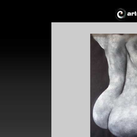
*
*
!*