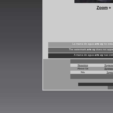
+
Zoom
+
La marca de agua
arte uy
no esta 
The watermark
arte uy
does not appea
A marca de agua
arte uy
nao esta
Nosotros
Sugere
About Us
Sugges
Nós
Suges
*
*