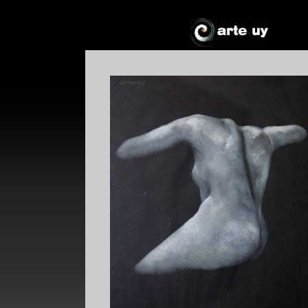
*
*
!*