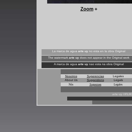
+
Zoom
+
La marca de agua
arte uy
no esta en la obra Original
The watermark
arte uy
does not appear in the Original work
A marca de agua
arte uy
nao esta na obra Original
Nosotros
Sugerencias
Legales
About Us
Suggestions
Legals
Nós
Sugestoes
Legales
arte uy ©FLI
*
*