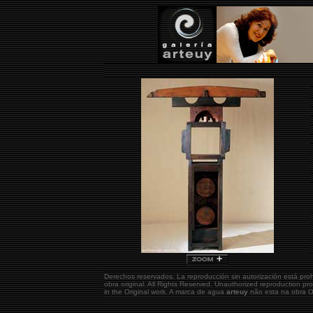
Derechos reservados. La reproducción sin autorización está pro
obra original.
All Rights Reserved. Unauthorized reproduction pr
in the Original work. A marca de agua
arteuy
não esta na obra Or