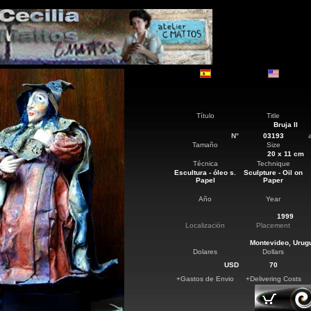
Título
Title
Bruja II
N°
03193
Tamaño
Size
20 x 11 cm
Técnica
Technique
Escultura - óleo s.
Sculpture - Oil on
Papel
Paper
Año
Year
1999
Localización
Placement
Montevideo
, Urug
Dolares
Dollars
USD
70
+Gastos de Envio
+Delivering Costs