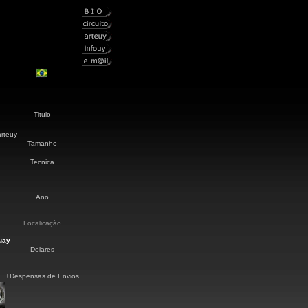
Titulo
arteuy
Tamanho
Tecnica
Ano
Localicação
uay
Dolares
+Despensas de Envios