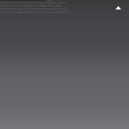
roducción sin autorización está prohibida por ley.
o está en la obra original.
All Rights Reserved.
prohibited by law. The watermark
arteuy
does not
k. A marca de agua
arteuy
não esta na obra Original