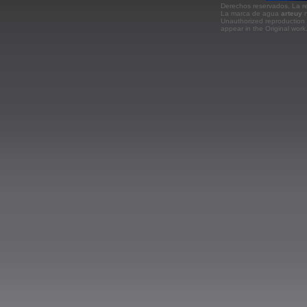
Derechos reservados. La rep
La marca de agua
arteuy
n
Unauthorized reproduction 
appear in the Original wor