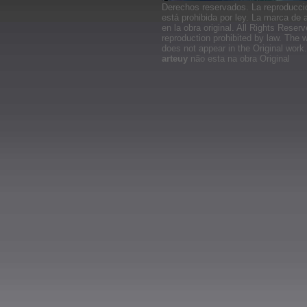
Derechos reservados. La reproducció
está prohibida por ley. La marca de
en la obra original.
All Rights Reserv
reproduction prohibited by law. The
does not appear in the Original wor
arteuy
não esta na obra Original