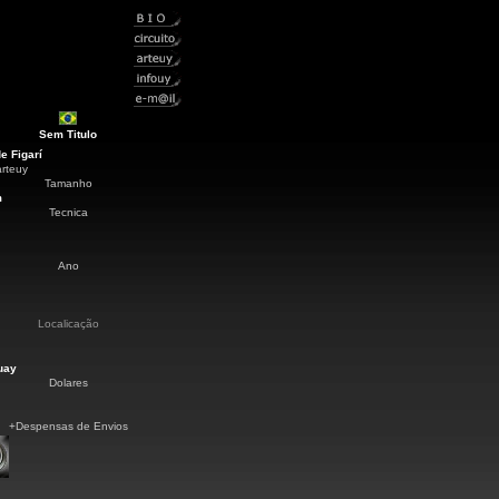
Sem Titulo
e Figarí
arteuy
Tamanho
m
Tecnica
Ano
Localicação
uay
Dolares
+Despensas de Envios