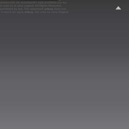
roducción sin autorización está prohibida por ley.
o está en la obra original.
All Rights Reserved.
prohibited by law. The watermark
arteuy
does not
k. A marca de agua
arteuy
não esta na obra Original