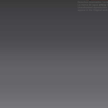
Derechos reservados. La rep
La marca de agua
arteuy
n
Unauthorized reproduction 
appear in the Original wor