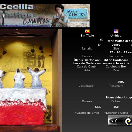
Sin Título
Untitled
serie
Mattos desd
N°
09892
Tamaño
Size
27 x 20 x 13 c
Técnica
Technique
Óleo s. Cartón con
Oil on Cardboard
base de Madera
en
on wood base
in a
Caja de Cartón
Cardboard Box
Año
Year
2002
Localización
Placement
Montevideo
, Urug
Dolares
Dollars
USD
160
+Gastos de Envio
+Delivering Costs