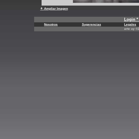
+
Ampliar Imagen
Login * 
Nosotros
Sugerencias
Legales
arte uy 