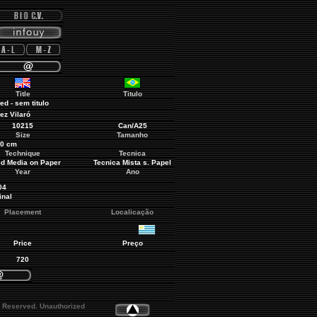
Title
Titulo
tled - sem titulo
ez Vilaró
10215
Can/A25
Size
Tamanho
50 cm
Technique
Tecnica
d Media on Paper
Tecnica Mista s. Papel
Year
Ano
04
inal
Placement
Localicação
Price
Preço
720
s Reserved. Unauthorized