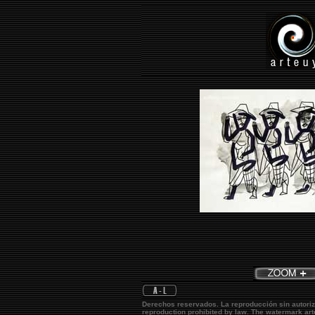
Derechos reservados. La reproducción sin autoriz
reproduction prohibited by law. The watermark
ar