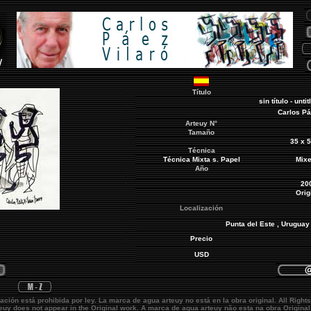
Título
sin título - unti
Carlos Pá
Arteuy
N°
Tamaño
35 x 
Técnica
Técnica Mixta s. Papel
Mixe
Año
20
Orig
Localización
Punta del Este
, Uruguay
Precio
USD
ación está prohibida por ley. La marca de agua
arteuy
no está en la obra original.
All Right
teuy
does not appear in the Original work. A marca de agua
arteuy
não esta na obra Original