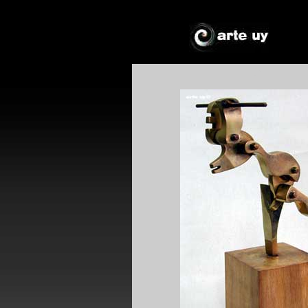
*
*
!*