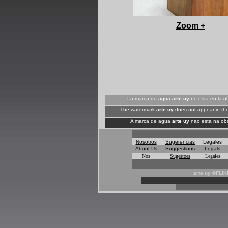
+
Zoom +
La marca de agua
arte uy
no esta en la ob
The watermark
arte uy
does not appear in the
A marca de agua
arte uy
nao esta na obr
Nosotros
Sugerencias
Legales
About Us
Suggestions
Legals
Nós
Sugestoes
Legales
arte uy ©FLI
*
*