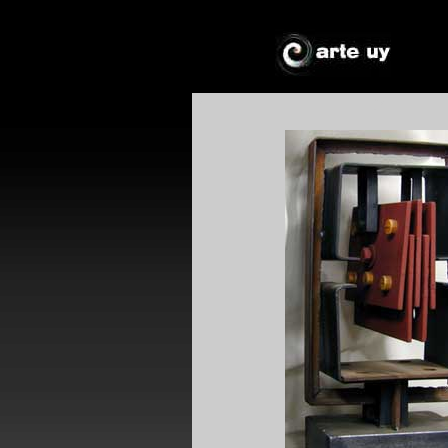
*
*
!*