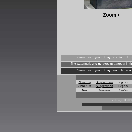
+
Zoom +
La marca de agua
arte uy
no esta en la o
The watermark
arte uy
does not appear in th
A marca de agua
arte uy
nao esta na ob
Nosotros
Sugerencias
Legales
About Us
Suggestions
Legals
Nós
Sugestoes
Legales
arte uy ©FLI
*
*