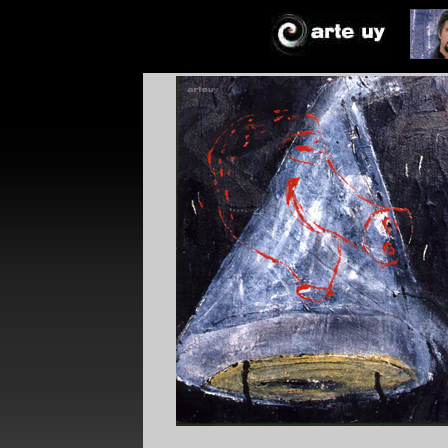
*
*
!*