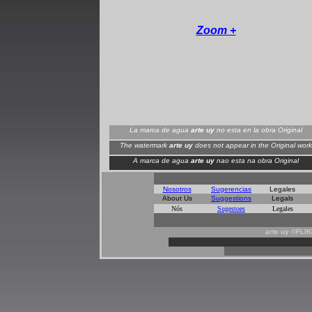
+
Zoom +
La marca de agua
arte uy
no esta en la obra Original
The watermark
arte uy
does not appear in the Original work
A marca de agua
arte uy
nao esta na obra Original
Nosotros
Sugerencias
Legales
About Us
Suggestions
Legals
Nós
Sugestoes
Legales
arte uy ©FLI
*
*