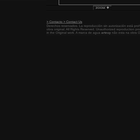
> Contacto > Contact Us
Derechos reservados. La reproducción sin autorización está pro
obra original.
All Rights Reserved. Unauthorized reproduction pr
in the Original work. A marca de agua
arteuy
não esta na obra Or