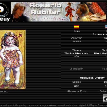
Título
T
En boca ce
Arteuy N°
5
Tamaño
S
Técnica
Tec
Técnica: Mixta s.tela
Mixed Med
Año
Y
Localización
Pla
Montevideo
, Uruguay
Dolares
Do
USD
3
+Gastos de Envio
+Delive
ón está prohibida por ley. La marca de agua
arteuy
no está en la obra original.
All Rights Reserve