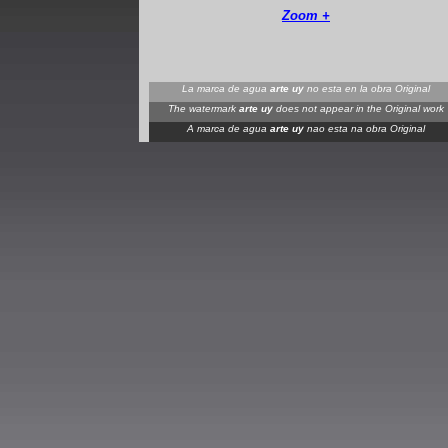
Zoom +
La marca de agua
arte uy
no esta en la obra Original
The watermark
arte uy
does not appear in the Original work
A marca de agua
arte uy
nao esta na obra Original