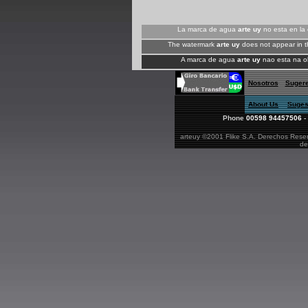
La marca de agua
arte uy
no esta en la 
The watermark
arte uy
does not appear in t
A marca de agua
arte uy
nao esta na ob
Nosotros
Suger
About Us
Suges
Phone
00598 94457506
-
arteuy ©2001 Flike S.A. Derechos Reserv
de