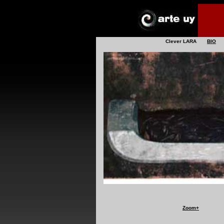
*
Clever LARA
-----
BIO
+
Zoom
+