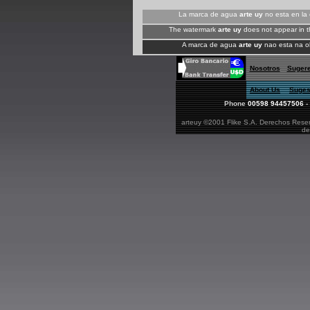
La marca de agua
arte uy
no esta en la 
The watermark
arte uy
does not appear in t
A marca de agua
arte uy
nao esta na ob
Nosotros
Suger
About Us
Suges
Phone
00598 94457506
-
arteuy ©2001 Flike S.A. Derechos Reserv
de