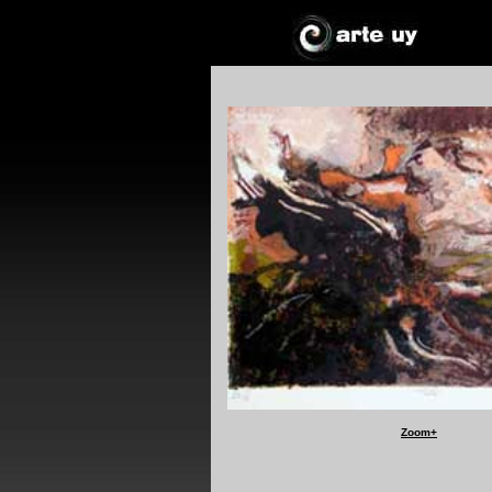
*
+
Zoom
+