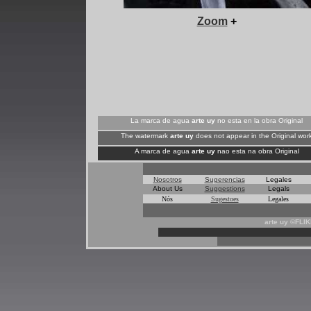
+
Zoom
+
La marca de agua
arte uy
no esta en la obra Original
The watermark
arte uy
does not appear in the Original wor
A marca de agua
arte uy
nao esta na obra Original
Nosotros
Sugerencias
Legales
About Us
Suggestions
Legals
Nós
Sugestoes
Legales
arte uy ©FLI
*
*