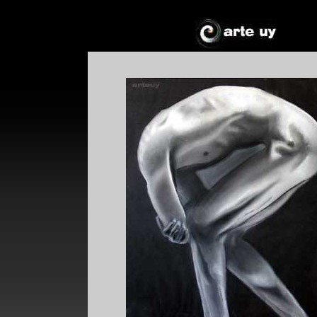
*
*
!*