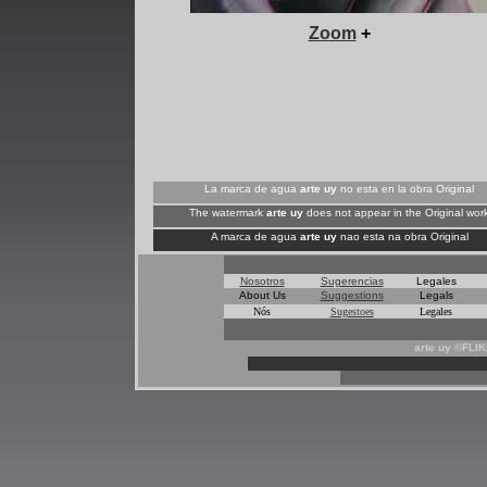
+
Zoom
+
La marca de agua
arte uy
no esta en la obra Original
The watermark
arte uy
does not appear in the Original wor
A marca de agua
arte uy
nao esta na obra Original
Nosotros
Sugerencias
Legales
About Us
Suggestions
Legals
Nós
Sugestoes
Legales
arte uy ©FLI
*
*