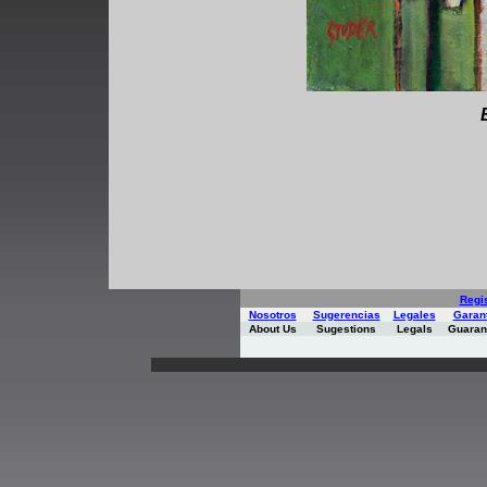
Regi
Nosotros
Sugerencias
Legales
Garan
About Us
Sugestions
Legals
Guaran
*