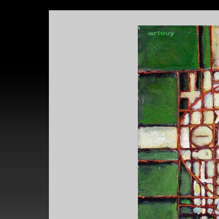
*
*
**