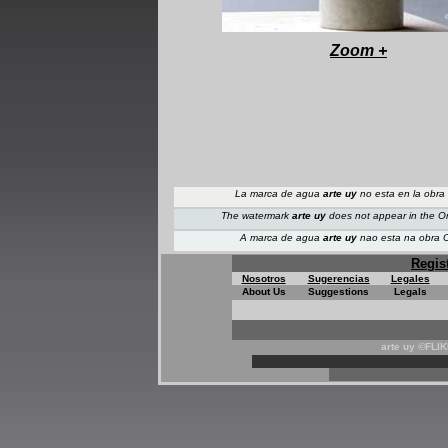
+
Zoom +
La marca de agua
arte uy
no esta en la obra 
The watermark
arte uy
does not appear
in the O
A marca de agua
arte uy
nao esta na obra O
Regis
Nosotros
Sugerencias
Legales
About Us
Suggestions
Legals
arte uy ©FLI
*
*