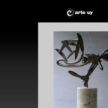
*
*
!*