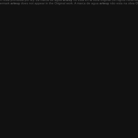
atermark
arteuy
does not appear in the Original work. A marca de agua
arteuy
não esta na obra Or