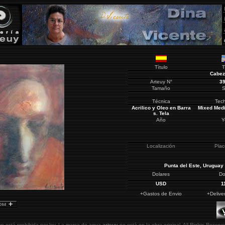
Título
T
Cabez
Arteuy
N°
3
Tamaño
S
Técnica
Tec
Acrilico y Oleo en Barra
Mixed Med
s. Tela
Año
Y
Localización
Pla
Punta del Este
, Uruguay
Dolares
Do
USD
1
+Gastos de Envio
+Delive
ón está prohibida por ley. La marca de agua
arteuy
no está en la obra original.
All Rights Reserve