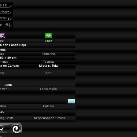
itle
Titulo
a con Fondo Rojo
9986
ize
Tamanho
80 x 80 cm
hnique
Tecnica
ia on Canvas
Mista s. Tela
ear
Ano
2005
cement
Localicação
llars
Dolares
100
ring Costs
+Despensas de Envios
d.