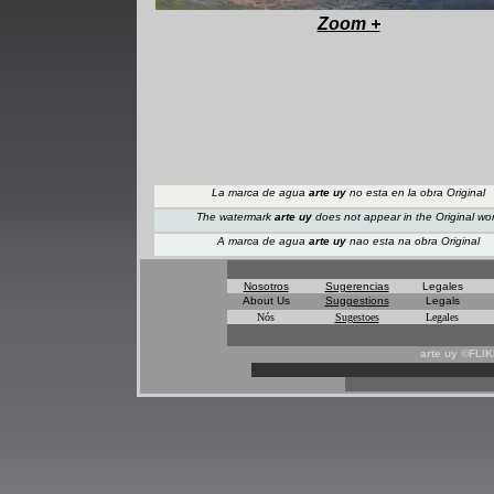
Zoom +
La marca de agua
arte uy
no esta en la obra Original
The watermark
arte uy
does not appear
in the Original wo
A marca de agua
arte uy
nao esta na obra Original
Nosotros
Sugerencias
Legales
About Us
Suggestions
Legals
Nós
Sugestoes
Legales
arte uy ©FLI
*
*