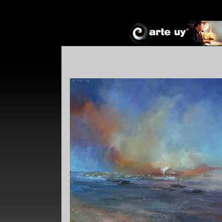
*
*
!*
+