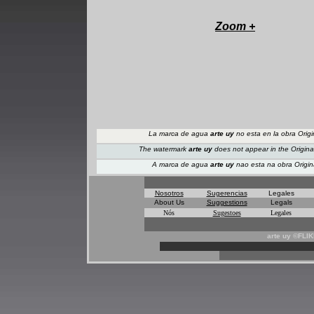
Zoom +
La marca de agua
arte uy
no esta en la obra Origi
The watermark
arte uy
does not appear
in the Origina
A marca de agua
arte uy
nao esta na obra Origin
Nosotros
Sugerencias
Legales
About Us
Suggestions
Legals
Nós
Sugestoes
Legales
arte uy ©FLI
*
*