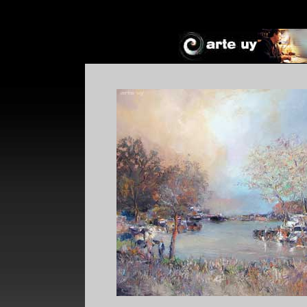
*
*
!*
+