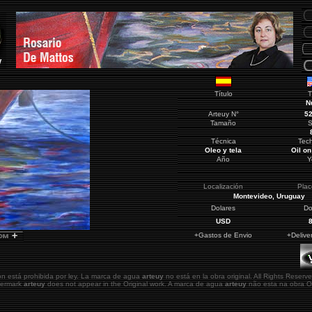
Título
T
N
Arteuy
N°
5
Tamaño
S
Técnica
Tec
Oleo y tela
Oil o
Año
Y
Localización
Pla
Montevideo
, Uruguay
Dolares
Do
USD
+Gastos de Envio
+Delive
ón está prohibida por ley. La marca de agua
arteuy
no está en la obra original.
All Rights Reserve
atermark
arteuy
does not appear in the Original work. A marca de agua
arteuy
não esta na obra Or