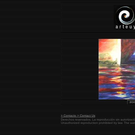
> Contacto > Contact Us
Derechos reservados. La reproducción sin autorizaci
Unauthorized reproduction prohibited by law. The w