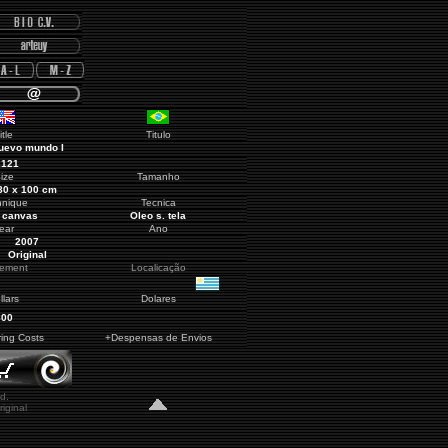
itle
Titulo
uevo mundo I
2121
ize
Tamanho
80 x 100 cm
hnique
Tecnica
n canvas
Oleo s. tela
ear
Ano
2007
Original
cement
Localicação
llars
Dolares
800
ring Costs
+Despensas de Envios
d.
iginal