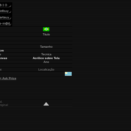
Titulo
Tamanho
 cm
e
Tecnica
anvas
Acrilico sobre Tela
Ano
t
Localicação
 > Ask Price
d.
iginal