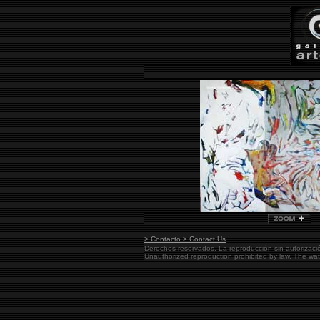
> Contacto > Contact Us
Derechos reservados. La reproducción sin autorizaci
Unauthorized reproduction prohibited by law. The w