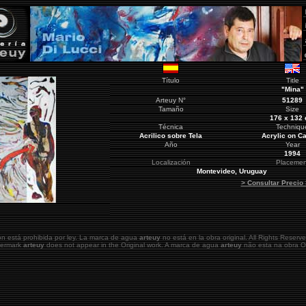
Título
Title
"Mina"
Arteuy
N°
51289
Tamaño
Size
176 x 132
Técnica
Techniqu
Acrilico sobre Tela
Acrylic on C
Año
Year
1994
Localización
Placemen
Montevideo
, Uruguay
> Consultar Precio
ón está prohibida por ley. La marca de agua
arteuy
no está en la obra original.
All Rights Reserve
atermark
arteuy
does not appear in the Original work. A marca de agua
arteuy
não esta na obra Or