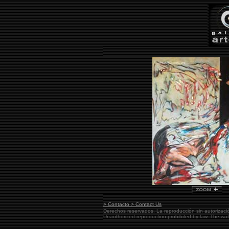
> Contacto > Contact Us
Derechos reservados. La reproducción sin autorizaci
Unauthorized reproduction prohibited by law. The w