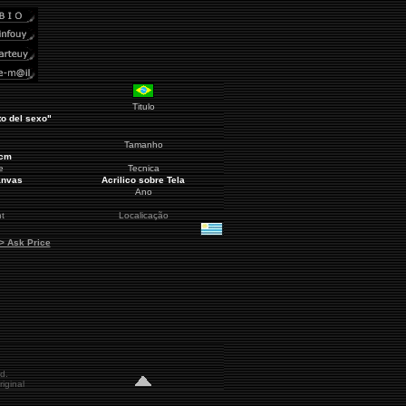
Titulo
to del sexo"
Tamanho
 cm
e
Tecnica
anvas
Acrilico sobre Tela
Ano
t
Localicação
 > Ask Price
d.
iginal