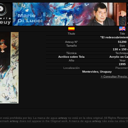
Título
Title
"El redescubrimien
Arteuy
N°
51290
Tamaño
Size
130 x 150
Técnica
Techniqu
Acrilico sobre Tela
Acrylic on C
Año
Year
1995
Localización
Placemen
Montevideo
, Uruguay
> Consultar Precio
ón está prohibida por ley. La marca de agua
arteuy
no está en la obra original.
All Rights Reserve
atermark
arteuy
does not appear in the Original work. A marca de agua
arteuy
não esta na obra Or