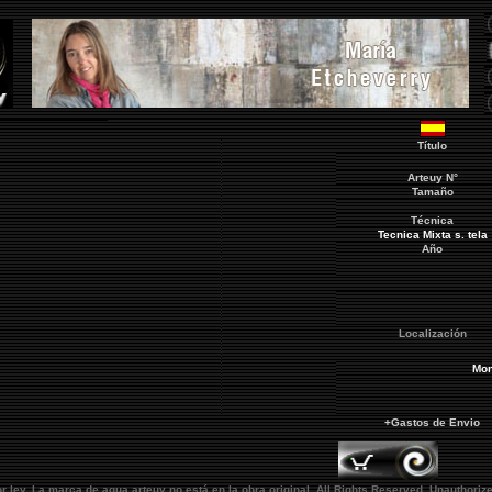
Título
Arteuy
N°
Tamaño
Técnica
Tecnica Mixta s. tela
Año
Localización
Mon
+Gastos de Envio
or ley. La marca de agua
arteuy
no está en la obra original.
All Rights Reserved. Unauthorize