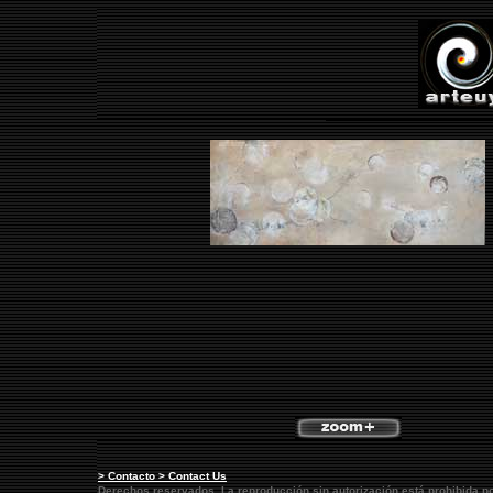
> Contacto > Contact Us
Derechos reservados. La reproducción sin autorización está prohibida p