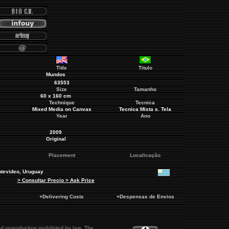
Title
Titulo
Mundos
63553
Size
Tamanho
60 x 160 cm
Technique
Tecnica
Mixed Media on Canvas
Tecnica Mista s. Tela
Year
Ano
2009
Original
Placement
Localicação
tevideo
, Uruguay
> Consultar Precio > Ask Price
+Delivering Costs
+Despensas de Envios
d reproduction prohibited by law. The