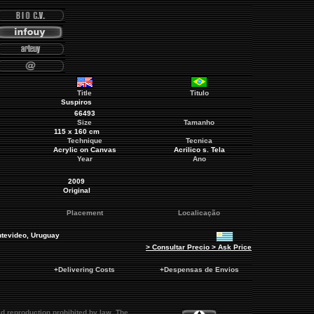
Title
Titulo
Suspiros
66493
Size
Tamanho
115 x 160 cm
Technique
Tecnica
Acrylic on Canvas
Acrilico s. Tela
Year
Ano
2009
Original
Placement
Localicação
tevideo
, Uruguay
> Consultar Precio > Ask Price
+Delivering Costs
+Despensas de Envios
d reproduction prohibited by law. The