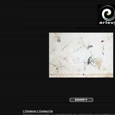
> Contacto > Contact Us
Derechos reservados. La reproducción sin autorización está prohibida p