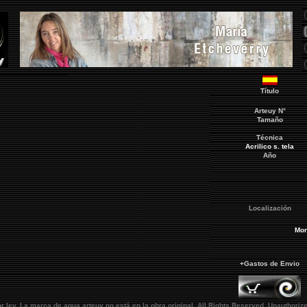
Título
Arteuy
N°
Tamaño
Técnica
Acrilico s. tela
Año
Localización
Mon
+Gastos de Envio
or ley. La marca de agua
arteuy
no está en la obra original.
All Rights Reserved. Unauthorize