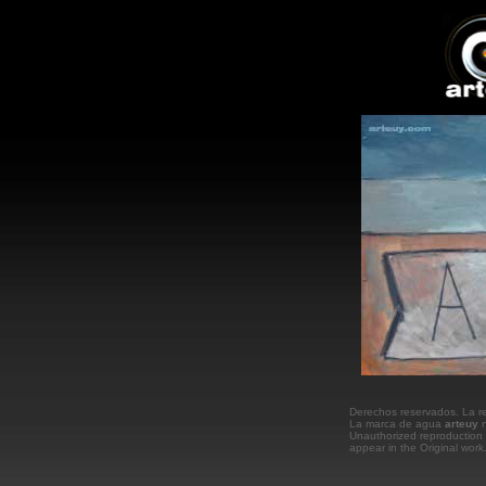
Derechos reservados. La rep
La marca de agua
arteuy
n
Unauthorized reproduction 
appear in the Original wor