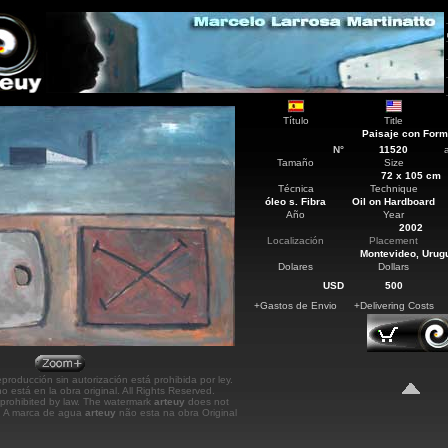
Título
Title
Paisaje con For
N°
11520
Tamaño
Size
72 x 105 cm
Técnica
Technique
óleo s. Fibra
Oil on Hardboard
Año
Year
2002
Localización
Placement
Montevideo
, Urug
Dolares
Dollars
USD
500
+Gastos de Envio
+Delivering Costs
roducción sin autorización está prohibida por ley.
o está en la obra original.
All Rights Reserved.
prohibited by law. The watermark
arteuy
does not
k. A marca de agua
arteuy
não esta na obra Original