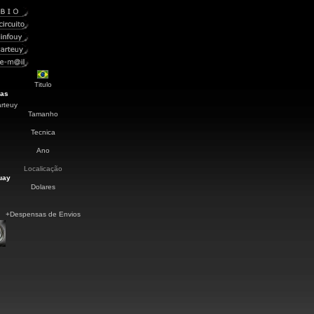
Titulo
mas
arteuy
Tamanho
Tecnica
Ano
Localicação
uay
Dolares
+Despensas de Envios