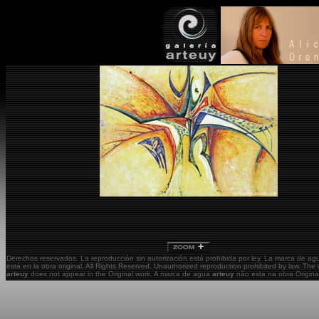
Derechos reservados. La reproducción sin autorización está prohibida por ley. La marca de a
está en la obra original.
All Rights Reserved. Unauthorized reproduction prohibited by law. The
arteuy
does not appear in the Original work. A marca de agua
arteuy
não esta na obra Origina