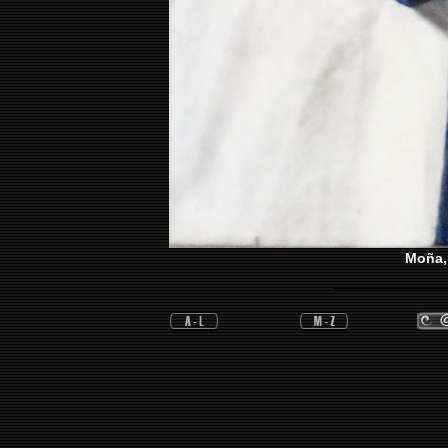
Moña, 