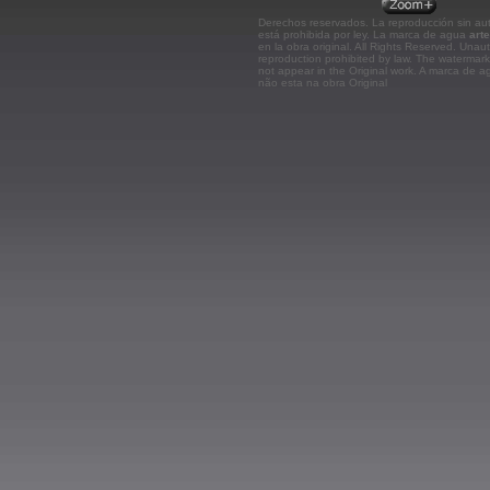
Derechos reservados. La reproducción sin aut
está prohibida por ley. La marca de agua
art
en la obra original.
All Rights Reserved. Unau
reproduction prohibited by law. The watermar
not appear in the Original work. A marca de 
não esta na obra Original