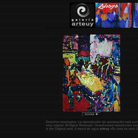
Derechos reservados. La reproducción sin autorización está pro
obra original.
All Rights Reserved. Unauthorized reproduction pr
in the Original work. A marca de agua
arteuy
não esta na obra Or