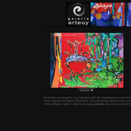
Derechos reservados. La reproducción sin autorización está pro
obra original.
All Rights Reserved. Unauthorized reproduction pr
in the Original work. A marca de agua
arteuy
não esta na obra Or