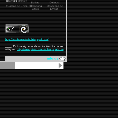
USD
100
Dolares
Dollars
Dolares
+Gastos de Envio
+Delivering
+Despesas de
Costs
Envios
http://fronteraincierta.blogspot.com/
____/ Enrique Aguerre abrió otra tiendita de los
milagros:
http://soloquierocurarme.blogspot.com
info uy