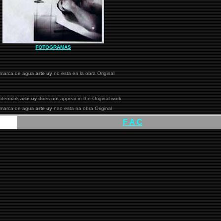
FOTOGRAMAS
 marca de agua
arte uy
no esta en la obra Original
atermark
arte uy
does not appear in the Original work
 marca de agua
arte uy
nao esta na obra Original
F A C