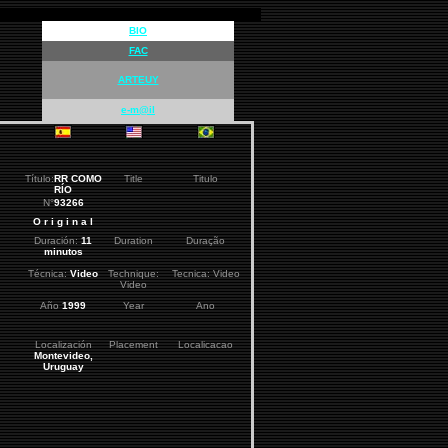
BIO
FAC
ARTEUY
e-m@il
Título:
RR COMO
Title
Titulo
RÍO
N°
93266
O r i g i n a l
Duración:
11
Duration
Duração
minutos
Técnica:
Video
Technique:
Tecnica: Video
Video
Año
1999
Year
Ano
Localización
Placement
Localicacao
Montevideo,
Uruguay