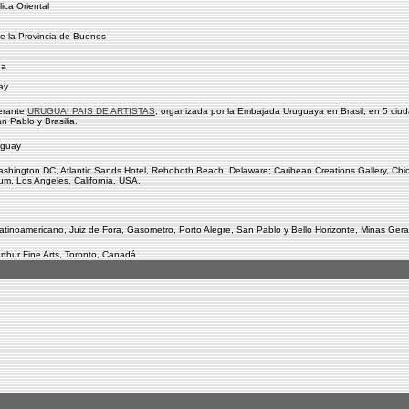
ica Oriental
e la Provincia de Buenos
na
ay
nerante
URUGUAI PAIS DE ARTISTAS
, organizada por la Embajada Uruguaya en Brasil, en 5 ciud
n Pablo y Brasilia.
uguay
ngton DC, Atlantic Sands Hotel, Rehoboth Beach, Delaware; Caribean Creations Gallery, Chic
um, Los Angeles, California, USA.
 latinoamericano, Juiz de Fora, Gasometro, Porto Alegre, San Pablo y Bello Horizonte, Minas Gera
rthur Fine Arts, Toronto, Canadá