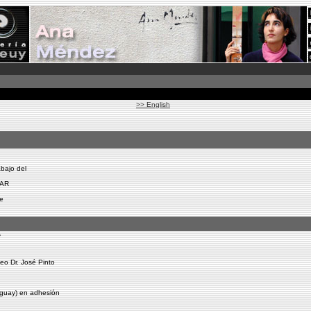
>> English
abajo del
LAR
de
y
eo Dr. José Pinto
uguay) en adhesión