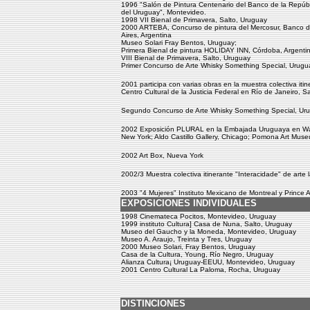
1996 "Salón de Pintura Centenario del Banco de la Repúbl
del Uruguay", Montevideo.
1998 VII Bienal de Primavera, Salto, Uruguay
2000 ARTEBA, Concurso de pintura del Mercosur, Banco d
Aires, Argentina
Museo Solari Fray Bentos, Uruguay;
Primera Bienal de pintura HOLIDAY INN, Córdoba, Argenti
VIII Bienal de Primavera, Salto, Uruguay
Primer Concurso de Arte Whisky Something Special, Urugu
2001 participa con varias obras en la muestra colectiva iti
Centro Cultural de la Justicia Federal en Río de Janeiro, Sa
Segundo Concurso de Arte Whisky Something Special, Ur
2002 Exposición PLURAL en la Embajada Uruguaya en Washi
New York; Aldo Castillo Gallery, Chicago; Pomona Art Muse
2002 Art Box, Nueva York
2002/3 Muestra colectiva itinerante "Interacidade" de arte
2003 "4 Mujeres" Instituto Mexicano de Montreal y Prince A
EXPOSICIONES INDIVIDUALES
1998 Cinemateca Pocitos, Montevideo, Uruguay
1999 instituto Cultura] Casa de Nuna, Salto, Uruguay
Museo del Gaucho y la Moneda, Montevideo, Uruguay
Museo A. Araujo, Treinta y Tres, Uruguay
2000 Museo Solari, Fray Bentos, Uruguay
Casa de la Cultura, Young, Río Negro, Uruguay
Alianza Cultura¡ Uruguay-EEUU, Montevideo, Uruguay
2001 Centro Cultural La Paloma, Rocha, Uruguay
DISTINCIONES