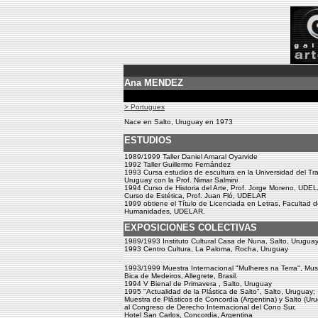
Ana MENDEZ
> Portugues
Nace en Salto, Uruguay en 1973
ESTUDIOS
1989/1999 Taller Daniel Amaral Oyarvide
1992 Taller Guillermo Fernández
1993 Cursa estudios de escultura en la Universidad del Tr
Uruguay con la Prof. Nimar Salmini
1994 Curso de Historia del Arte, Prof. Jorge Moreno, UDE
Curso de Estética, Prof. Juan Fló, UDELAR
1999 obtiene el Título de Licenciada en Letras, Facultad 
Humanidades, UDELAR.
EXPOSICIONES COLECTIVAS
1989/1993 Instituto Cultural Casa de Nuna, Salto, Urugua
1993 Centro Cultura, La Paloma, Rocha, Uruguay
1993/1999 Muestra Internacional "Mulheres na Terra'', Mus
Bica de Medeiros, Allegrete, Brasil.
1994 V Bienal de Primavera , Salto, Uruguay
1995 "Actualidad de la Plástica de Salto", Salto, Uruguay;
Muestra de Plásticos de Concordia (Argentina) y Salto (Ur
al Congreso de Derecho Internacional del Cono Sur,
Hotel San Carlos, Concordia, Argentina