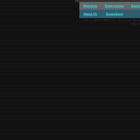
Nosotros
Sugerencias
Garan
About Us
Sugestions
arteuy ©2001 Flike S.A. Derechos Reser
total d