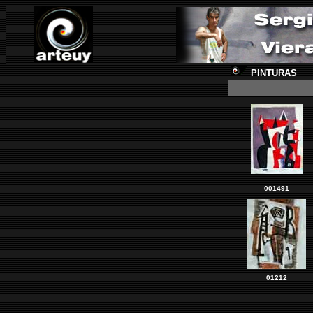
PINTURAS
001491
01212