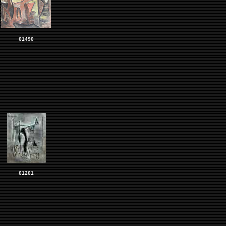
01490
01201