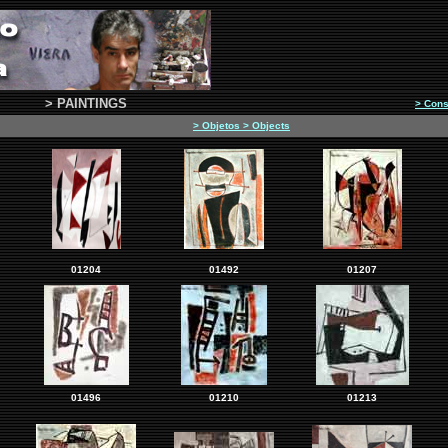
> PAINTINGS
> Cons
> Objetos > Objects
01204
01492
01207
01496
01210
01213