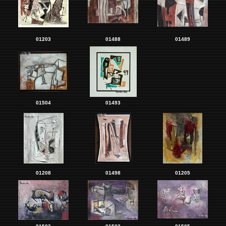
01203
01488
01489
01504
01493
01208
01498
01205