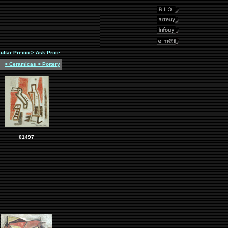
ultar Precio > Ask Price
> Ceramicas > Pottery
01497