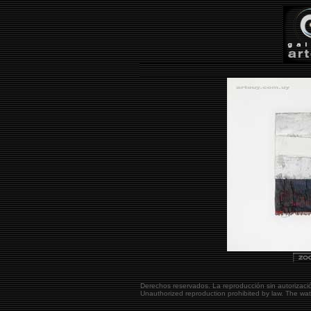
Derechos reservados. La reproducción sin autorizaci
Unauthorized reproduction prohibited by law. The w