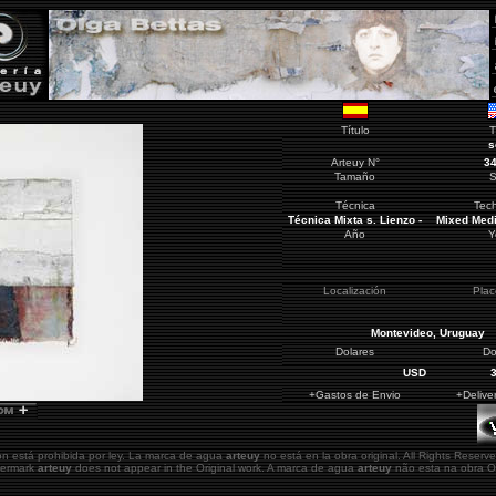
Título
T
s
Arteuy
N°
3
Tamaño
S
Técnica
Tec
Técnica Mixta s. Lienzo -
Mixed Med
Año
Y
Localización
Pla
Montevideo
, Uruguay
Dolares
Do
USD
+Gastos de Envio
+Delive
ón está prohibida por ley. La marca de agua
arteuy
no está en la obra original.
All Rights Reserve
atermark
arteuy
does not appear in the Original work. A marca de agua
arteuy
não esta na obra Or