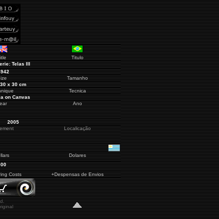
itle
Titulo
erie: Telas III
4942
ize
Tamanho
30 x 30 cm
hnique
Tecnica
ia on Canvas
ear
Ano
2005
cement
Localicação
llars
Dolares
300
ring Costs
+Despensas de Envios
d.
iginal