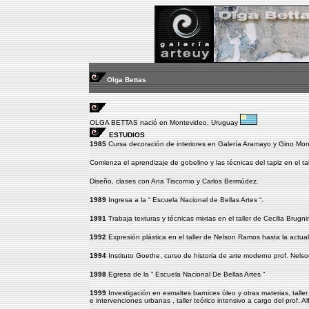
Olga Bettas
OLGA BETTAS nació en Montevideo, Uruguay
ESTUDIOS
1985
Cursa decoración de interiores en Galería Aramayo y Gino Mon
Comienza el aprendizaje de gobelino y las técnicas del tapiz en el tal
Diseño, clases con Ana Tiscornio y Carlos Bermúdez.
1989
Ingresa a la “ Escuela Nacional de Bellas Artes “.
1991
Trabaja texturas y técnicas mixtas en el taller de Cecilia Brugni
1992
Expresión plástica en el taller de Nelson Ramos hasta la actua
1994
Instituto Goethe, curso de historia de arte moderno prof. Nels
1998
Egresa de la “ Escuela Nacional De Bellas Artes “
1999
Investigación en esmaltes barnices óleo y otras materias, taller
e intervenciones urbanas , taller teórico intensivo a cargo del prof. Al