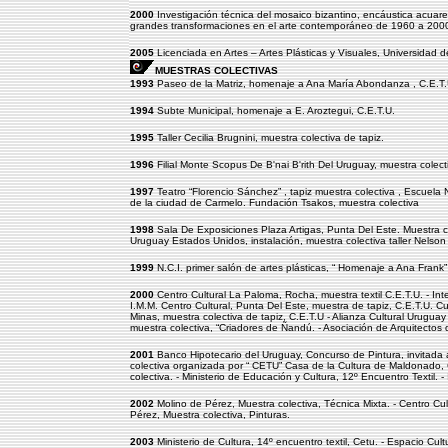
2000
Investigación técnica del mosaico bizantino, encáustica acuarela
grandes transformaciones en el arte contemporáneo de 1960 a 2000 p
2005
Licenciada en Artes – Artes Plásticas y Visuales, Universidad d
MUESTRAS COLECTIVAS
1993
Paseo de la Matriz, homenaje a Ana María Abondanza , C.E.T.
1994
Subte Municipal, homenaje a E. Aroztegui, C.E.T.U.
1995
Taller Cecilia Brugnini, muestra colectiva de tapiz.
1996
Filial Monte Scopus De B'nai B'rith Del Uruguay, muestra colecti
1997
Teatro “Florencio Sánchez” , tapiz muestra colectiva , Escuela
de la ciudad de Carmelo. Fundación Tsakos, muestra colectiva
1998
Sala De Exposiciones Plaza Artigas, Punta Del Este. Muestra cole
Uruguay Estados Unidos, instalación, muestra colectiva taller Nelso
1999
N.C.I. primer salón de artes plásticas, “ Homenaje a Ana Frank
2000
Centro Cultural La Paloma, Rocha, muestra textil C.E.T.U. - In
I.M.M. Centro Cultural, Punta Del Este, muestra de tapiz, C.E.T.U. 
Minas, muestra colectiva de tapiz, C.E.T.U - Alianza Cultural Urugu
muestra colectiva, “Criadores de Ñandú. - Asociación de Arquitectos d
2001
Banco Hipotecario del Uruguay, Concurso de Pintura, invitada a
colectiva organizada por “ CETU” Casa de la Cultura de Maldonado, 
colectiva. - Ministerio de Educación y Cultura, 12º Encuentro Textil. 
2002
Molino de Pérez, Muestra colectiva, Técnica Mixta. - Centro Cu
Pérez, Muestra colectiva, Pinturas.
2003
Ministerio de Cultura, 14º encuentro textil, Cetu. - Espacio Cultu