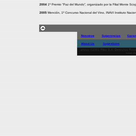
2004
1º Premio “Paz del Mundo”, organizado por la Filial Monte Scop
2005
Mención, 1º Concurso Nacional del Vino, INAVI Instituto Nacional
Nosotros
Sugerencias
Garan
About Us
Sugestions
arteuy ©2001 Flike S.A. Derechos Reser
total d