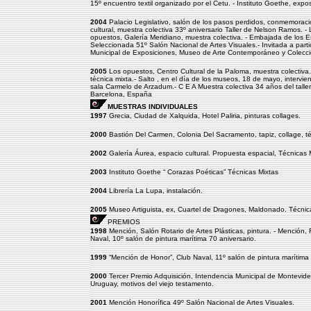
15º encuentro textil organizado por el Cetu. - Instituto Goethe, exposi
2004
Palacio Legislativo, salón de los pasos perdidos, conmemoració
cultural, muestra colectiva 33º aniversario Taller de Nelson Ramos. -
opuestos, Galería Meridiano, muestra colectiva. - Embajada de los Es
Seleccionada 51º Salón Nacional de Artes Visuales.- Invitada a parti
Municipal de Exposiciones, Museo de Arte Contemporáneo y Colecc
2005
Los opuestos, Centro Cultural de la Paloma, muestra colectiva.
técnica mixta.- Salto , en el día de los museos, 18 de mayo, intervi
sala Carmelo de Arzadum.- C E A Muestra colectiva 34 años del taller
Barcelona, España
MUESTRAS INDIVIDUALES
1997
Grecia, Ciudad de Xalquida, Hotel Paliria, pinturas collages.
2000
Bastión Del Carmen, Colonia Del Sacramento, tapiz, collage, té
2002
Galería Áurea, espacio cultural. Propuesta espacial, Técnicas 
2003
Instituto Goethe “ Corazas Poéticas” Técnicas Mixtas
2004
Librería La Lupa, instalación.
2005
Museo Artiguista, ex, Cuartel de Dragones, Maldonado. Técnic
PREMIOS
1998
Mención, Salón Rotario de Artes Plásticas, pintura. - Mención, 
Naval, 10º salón de pintura marítima 70 aniversario.
1999
“Mención de Honor”, Club Naval, 11º salón de pintura marítima f
2000
Tercer Premio Adquisición, Intendencia Municipal de Montevideo,
Uruguay, motivos del viejo testamento.
2001
Mención Honorífica 49º Salón Nacional de Artes Visuales.